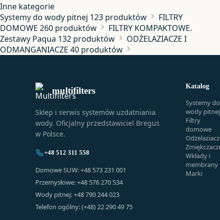
Inne kategorie
Systemy do wody pitnej
123 produktów
FILTRY
DOMOWE
260 produktów
FILTRY KOMPAKTOWE.
Zestawy Paqua
132 produktów
ODŻELAZIACZE I
ODMANGANIACZE
40 produktów
Katalog
multifilters
Systemy do
wody pitnej
Sklep i serwis systemów uzdatniania
Filtry
wody. Oficjalny przedstawiciel Bregus
domowe
w Polsce.
Odżelaziacz
Zmiękczacz
+48 512 311 558
Wkłady i
membrany
Domowe SUW: +48 573 231 001
Marki
Przemysłowe: +48 576 270 534
Wody pitnej: +48 790 244 023
Telefon ogólny: (+48) 22 290 49 75