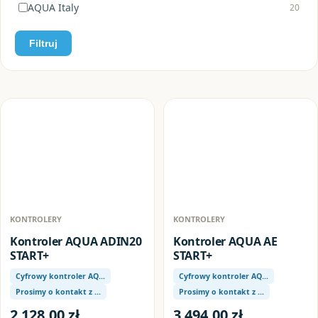
AQUA Italy
20
Filtruj
Produkty
KONTROLERY
KONTROLERY
Kontroler AQUA ADIN20
Kontroler AQUA AE
START+
START+
Cyfrowy kontroler AQ…
Cyfrowy kontroler AQ…
Prosimy o kontakt z …
Prosimy o kontakt z …
2 128,00
zł
3 494,00
zł