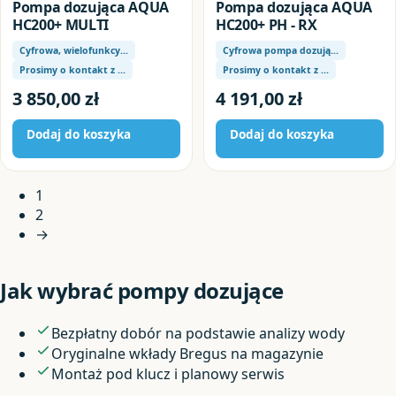
Pompa dozująca AQUA
Pompa dozująca AQUA
HC200+ MULTI
HC200+ PH - RX
Cyfrowa, wielofunkcy…
Cyfrowa pompa dozują…
Prosimy o kontakt z …
Prosimy o kontakt z …
3 850,00
zł
4 191,00
zł
Dodaj do koszyka
Dodaj do koszyka
1
2
→
Jak wybrać pompy dozujące
Bezpłatny dobór na podstawie analizy wody
Oryginalne wkłady Bregus na magazynie
Montaż pod klucz i planowy serwis