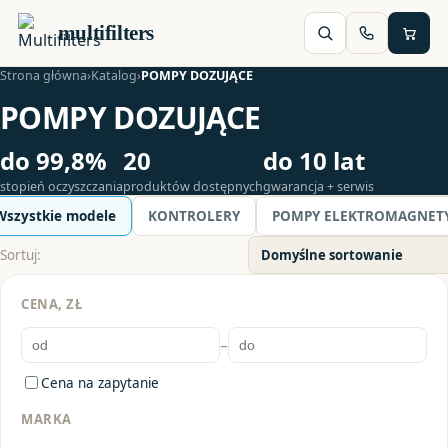
multifilters
Strona główna
›
Katalog
›
POMPY DOZUJĄCE
POMPY DOZUJĄCE
do 99,8%
20
do 10 lat
stopień oczyszczania
produktów dostępnych
gwarancja + serwis
Wszystkie modele
KONTROLERY
POMPY ELEKTROMAGNET
Sortuj:
CENA, ZŁ
–
Cena na zapytanie
MARKA